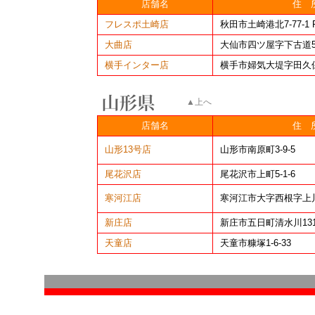
店舗名
住 
フレスポ土崎店
秋田市土崎港北7-77-1 
大曲店
大仙市四ツ屋字下古道50
横手インター店
横手市婦気大堤字田久保
▲上へ
店舗名
住 
山形13号店
山形市南原町3-9-5
尾花沢店
尾花沢市上町5-1-6
寒河江店
寒河江市大字西根字上川原
新庄店
新庄市五日町清水川1317
天童店
天童市糠塚1-6-33