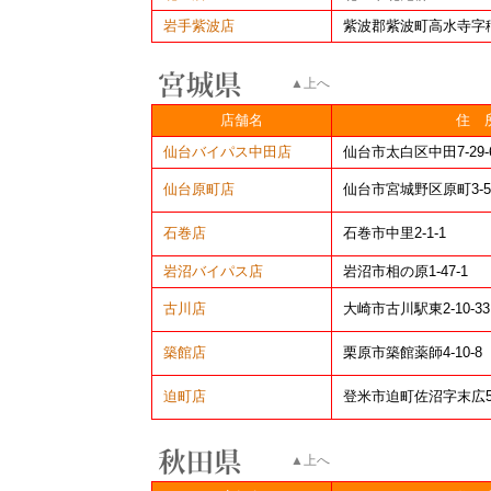
岩手紫波店
紫波郡紫波町高水寺字稲
▲上へ
店舗名
住 
仙台バイパス中田店
仙台市太白区中田7-29-
仙台原町店
仙台市宮城野区原町3-5-
石巻店
石巻市中里2-1-1
岩沼バイパス店
岩沼市相の原1-47-1
古川店
大崎市古川駅東2-10-33
築館店
栗原市築館薬師4-10-8
迫町店
登米市迫町佐沼字末広5
▲上へ