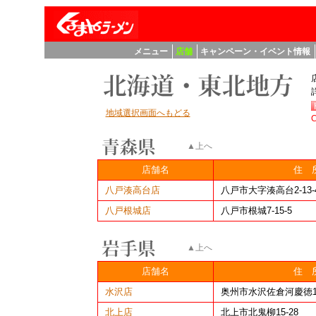
メニュー
店舗
キャンペーン・イベント情報
地域選択画面へもどる
▲上へ
店舗名
住 
八戸湊高台店
八戸市大字湊高台2-13-
八戸根城店
八戸市根城7-15-5
▲上へ
店舗名
住 
水沢店
奥州市水沢佐倉河慶徳1
北上店
北上市北鬼柳15-28